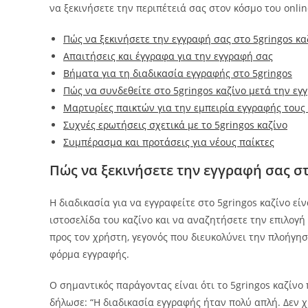
να ξεκινήσετε την περιπέτειά σας στον κόσμο του onlin
Πώς να ξεκινήσετε την εγγραφή σας στο 5gringos κα
Απαιτήσεις και έγγραφα για την εγγραφή σας
Βήματα για τη διαδικασία εγγραφής στο 5gringos
Πώς να συνδεθείτε στο 5gringos καζίνο μετά την εγ
Μαρτυρίες παικτών για την εμπειρία εγγραφής τους 
Συχνές ερωτήσεις σχετικά με το 5gringos καζίνο
Συμπέρασμα και προτάσεις για νέους παίκτες
Πώς να ξεκινήσετε την εγγραφή σας στ
Η διαδικασία για να εγγραφείτε στο 5gringos καζίνο εί
ιστοσελίδα του καζίνο και να αναζητήσετε την επιλογή
προς τον χρήστη, γεγονός που διευκολύνει την πλοήγησ
φόρμα εγγραφής.
Ο σημαντικός παράγοντας είναι ότι το 5gringos καζίνο
δήλωσε: “Η διαδικασία εγγραφής ήταν πολύ απλή. Δεν 