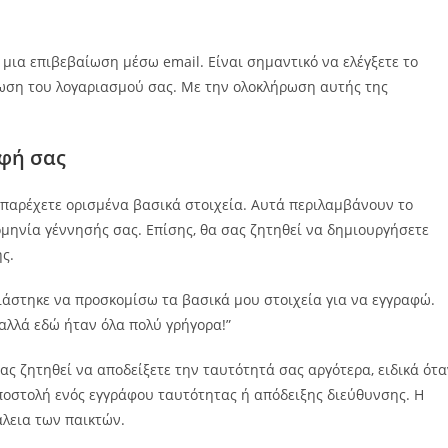
μια επιβεβαίωση μέσω email. Είναι σημαντικό να ελέγξετε το
ωση του λογαριασμού σας. Με την ολοκλήρωση αυτής της
αφή σας
να παρέχετε ορισμένα βασικά στοιχεία. Αυτά περιλαμβάνουν το
μηνία γέννησής σας. Επίσης, θα σας ζητηθεί να δημιουργήσετε
ς.
ειάστηκε να προσκομίσω τα βασικά μου στοιχεία για να εγγραφώ.
, αλλά εδώ ήταν όλα πολύ γρήγορα!”
σας ζητηθεί να αποδείξετε την ταυτότητά σας αργότερα, ειδικά ότα
ποστολή ενός εγγράφου ταυτότητας ή απόδειξης διεύθυνσης. Η
άλεια των παικτών.