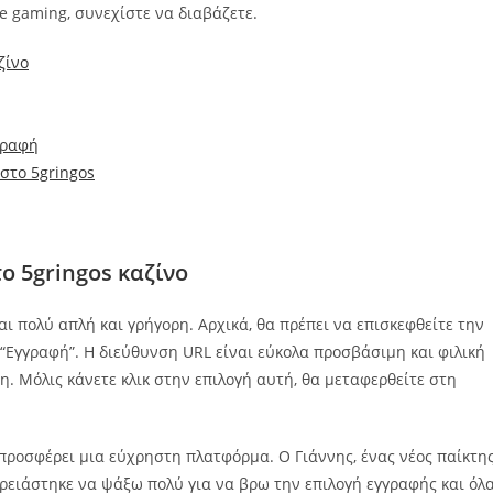
e gaming, συνεχίστε να διαβάζετε.
ζίνο
γραφή
στο 5gringos
ο 5gringos καζίνο
ναι πολύ απλή και γρήγορη. Αρχικά, θα πρέπει να επισκεφθείτε την
 “Εγγραφή”. Η διεύθυνση URL είναι εύκολα προσβάσιμη και φιλική
η. Μόλις κάνετε κλικ στην επιλογή αυτή, θα μεταφερθείτε στη
 προσφέρει μια εύχρηστη πλατφόρμα. Ο Γιάννης, ένας νέος παίκτης
χρειάστηκε να ψάξω πολύ για να βρω την επιλογή εγγραφής και όλ