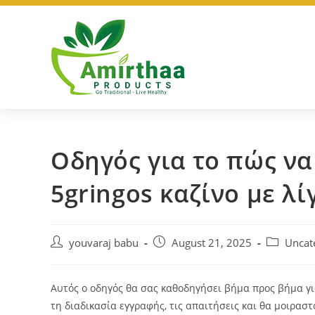
Οδηγός για το πώς να
5gringos καζίνο με λ
youvaraj babu
August 21, 2025
Uncat
Αυτός ο οδηγός θα σας καθοδηγήσει βήμα προς βήμα γι
τη διαδικασία εγγραφής, τις απαιτήσεις και θα μοιρασ