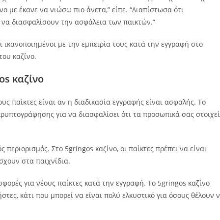
νο με έκανε να νιώσω πιο άνετα,” είπε. “Διαπίστωσα ότι
 να διασφαλίσουν την ασφάλεια των παικτών.”
ναι ικανοποιημένοι με την εμπειρία τους κατά την εγγραφή στο
του καζίνο.
os καζίνο
ς παίκτες είναι αν η διαδικασία εγγραφής είναι ασφαλής. Το
 κρυπτογράφησης για να διασφαλίσει ότι τα προσωπικά σας στοιχε
περιορισμός. Στο 5gringos καζίνο, οι παίκτες πρέπει να είναι
σχουν στα παιχνίδια.
φορές για νέους παίκτες κατά την εγγραφή. Το 5gringos καζίνο
τες, κάτι που μπορεί να είναι πολύ ελκυστικό για όσους θέλουν 