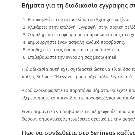
Βήματα για τη διαδικασία εγγραφής στ
Επισκεφθείτε την ιστοσελίδα του 5gringos καζίνο.
Κλικάρετε στην επιλογή “Εγγραφή” στην αρχική σελί
Συμπληρώστε τη φόρμα με τα προσωπικά σας στοιχε
Δημιουργήστε έναν ασφαλή κωδικό πρόσβασης.
Αποδεχτείτε τους όρους και τις προϋποθέσεις.
Επιβεβαιώστε την εγγραφή σας μέσω email.
Η διαδικασία αυτή έχει σχεδιαστεί ώστε να είναι όσο 
παίζει, δήλωσε: “Η εγγραφή μου πήρε μόλις λίγα λεπτά. 
Αφού ολοκληρώσετε τα παραπάνω βήματα, θα έχετε πρό
εξερευνήσετε τα παιχνίδια, τις προσφορές και να απολα
Είναι σημαντικό να διαβάσετε τις πληροφορίες που σας
δώσουν σημαντικές λεπτομέρειες σχετικά με την ασφάλει
Πώς να συνδεθείτε στο 5gringos καζίν