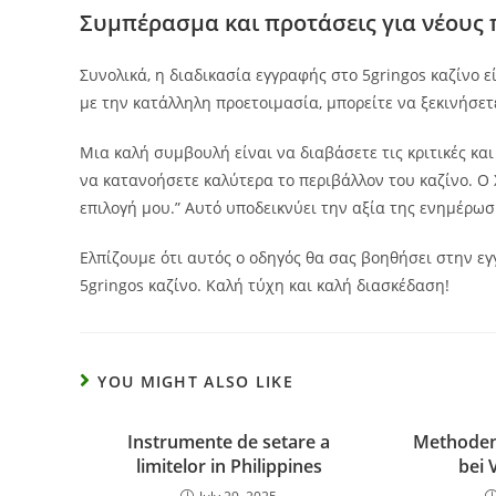
Συμπέρασμα και προτάσεις για νέους 
Συνολικά, η διαδικασία εγγραφής στο 5gringos καζίνο
με την κατάλληλη προετοιμασία, μπορείτε να ξεκινήσετ
Μια καλή συμβουλή είναι να διαβάσετε τις κριτικές κα
να κατανοήσετε καλύτερα το περιβάλλον του καζίνο. Ο Χ
επιλογή μου.” Αυτό υποδεικνύει την αξία της ενημέρωσ
Ελπίζουμε ότι αυτός ο οδηγός θα σας βοηθήσει στην εγ
5gringos καζίνο. Καλή τύχη και καλή διασκέδαση!
YOU MIGHT ALSO LIKE
Instrumente de setare a
Methoden
limitelor in Philippines
bei 