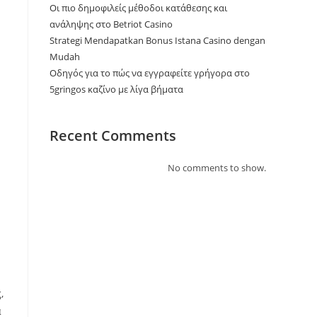
Οι πιο δημοφιλείς μέθοδοι κατάθεσης και
ανάληψης στο Betriot Casino
Strategi Mendapatkan Bonus Istana Casino dengan
Mudah
Οδηγός για το πώς να εγγραφείτε γρήγορα στο
5gringos καζίνο με λίγα βήματα
Recent Comments
No comments to show.
,
α