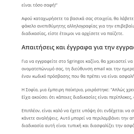
είναι τόσο σαφή!”
Αφού καταχωρήσετε τα βασικά σας στοιχεία, θα λάβετε 
φάκελο ανεπιθύμητης αλληλογραφίας για την επιβεβαί
διαδικασίας, είστε έτοιμοι να αρχίσετε να παίζετε.
Απαιτήσεις και έγγραφα για την εγγρ
Για να εγγραφείτε στο 5gringos καζίνο, θα χρειαστεί 
ονοματεπώνυμό σας, τη διεύθυνση email και την ημερο
έναν κωδικό πρόσβασης που θα πρέπει να είναι ασφαλή
Η Σοφία, μια έμπειρη παίκτρια, μοιράστηκε: “Απλώς χρ
Είχα ακούσει ότι κάποιες διαδικασίες είναι περίπλοκες
Επιπλέον, είναι καλό να έχετε υπόψη ότι ενδέχεται να 
κάνετε αναλήψεις. Αυτό μπορεί να περιλαμβάνει την α
διαδικασία αυτή είναι τυπική και διασφαλίζει την ασφ