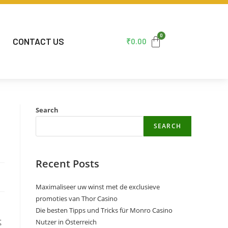
CONTACT US
₹
0.00
Search
SEARCH
Recent Posts
Maximaliseer uw winst met de exclusieve
promoties van Thor Casino
Die besten Tipps und Tricks für Monro Casino
ς
Nutzer in Österreich