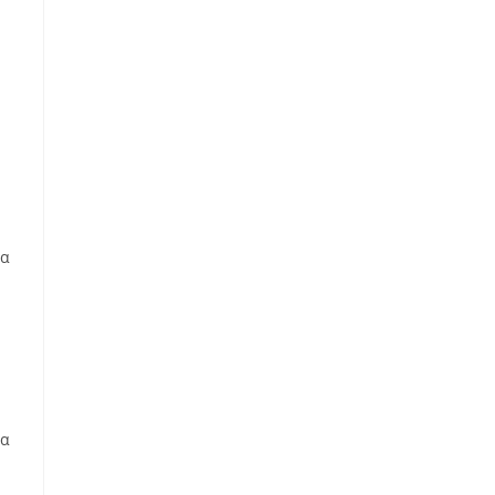
ία
να