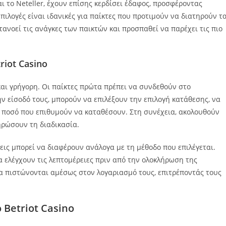
αι το Neteller, έχουν επίσης κερδίσει έδαφος, προσφέροντας
πιλογές είναι ιδανικές για παίκτες που προτιμούν να διατηρούν τ
ατανοεί τις ανάγκες των παικτών και προσπαθεί να παρέχει τις πιο
iot Casino
 και γρήγορη. Οι παίκτες πρώτα πρέπει να συνδεθούν στο
ην είσοδό τους, μπορούν να επιλέξουν την επιλογή κατάθεσης, να
ο ποσό που επιθυμούν να καταθέσουν. Στη συνέχεια, ακολουθούν
ηρώσουν τη διαδικασία.
σεις μπορεί να διαφέρουν ανάλογα με τη μέθοδο που επιλέγεται.
 να ελέγχουν τις λεπτομέρειες πριν από την ολοκλήρωση της
α πιστώνονται αμέσως στον λογαριασμό τους, επιτρέποντάς τους
Betriot Casino