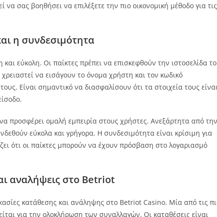
ί να σας βοηθήσει να επιλέξετε την πιο οικονομική μέθοδο για τις
 και η συνδεσιμότητα
η και εύκολη. Οι παίκτες πρέπει να επισκεφθούν την ιστοσελίδα τ
θα χρειαστεί να εισάγουν το όνομα χρήστη και τον κωδικό
ους. Είναι σημαντικό να διασφαλίσουν ότι τα στοιχεία τους είνα
ίσοδο.
α να προσφέρει ομαλή εμπειρία στους χρήστες. Ανεξάρτητα από τη
νδεθούν εύκολα και γρήγορα. Η συνδεσιμότητα είναι κρίσιμη για
λίζει ότι οι παίκτες μπορούν να έχουν πρόσβαση στο λογαριασμό
αι αναλήψεις στο Betriot
ικασίες κατάθεσης και ανάληψης στο Betriot Casino. Μία από τις π
τείται για την ολοκλήρωση των συναλλαγών. Οι καταθέσεις είναι