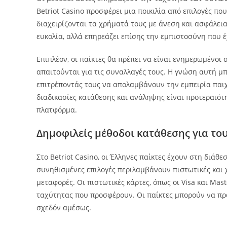
Betriot Casino προσφέρει μια ποικιλία από επιλογές πο
διαχειρίζονται τα χρήματά τους με άνεση και ασφάλει
ευκολία, αλλά επηρεάζει επίσης την εμπιστοσύνη που 
Επιπλέον, οι παίκτες θα πρέπει να είναι ενημερωμένοι σ
απαιτούνται για τις συναλλαγές τους. Η γνώση αυτή μ
επιτρέποντάς τους να απολαμβάνουν την εμπειρία παιχν
διαδικασίες κατάθεσης και ανάληψης είναι προτεραιότ
πλατφόρμα.
Δημοφιλείς μέθοδοι κατάθεσης για του
Στο Betriot Casino, οι Έλληνες παίκτες έχουν στη διάθ
συνηθισμένες επιλογές περιλαμβάνουν πιστωτικές και χ
μεταφορές. Οι πιστωτικές κάρτες, όπως οι Visa και Mast
ταχύτητας που προσφέρουν. Οι παίκτες μπορούν να πρα
σχεδόν αμέσως.