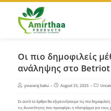
Οι πιο δημοφιλείς μέ
ανάληψης στο Betriot
youvaraj babu
August 25, 2025
Uncat
Σε αυτό το άρθρο θα εξερευνήσουμε τις πιο δημοφιλείς
τις δυνατότητες που προσφέρει η πλατφόρμα για τους χ