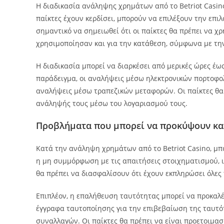
Η διαδικασία ανάληψης χρημάτων από το Betriot Casino
παίκτες έχουν κερδίσει, μπορούν να επιλέξουν την επι
σημαντικό να σημειωθεί ότι οι παίκτες θα πρέπει να 
χρησιμοποίησαν και για την κατάθεση, σύμφωνα με την 
Η διαδικασία μπορεί να διαρκέσει από μερικές ώρες έως
παράδειγμα, οι αναλήψεις μέσω ηλεκτρονικών πορτοφο
αναλήψεις μέσω τραπεζικών μεταφορών. Οι παίκτες θα 
ανάληψής τους μέσω του λογαριασμού τους.
Προβλήματα που μπορεί να προκύψουν κα
Κατά την ανάληψη χρημάτων από το Betriot Casino, μ
η μη συμμόρφωση με τις απαιτήσεις στοιχηματισμού, ιδ
θα πρέπει να διασφαλίσουν ότι έχουν εκπληρώσει όλες
Επιπλέον, η επαλήθευση ταυτότητας μπορεί να προκαλέσ
έγγραφα ταυτοποίησης για την επιβεβαίωση της ταυτό
συναλλαγών. Οι παίκτες θα πρέπει να είναι προετοιμ