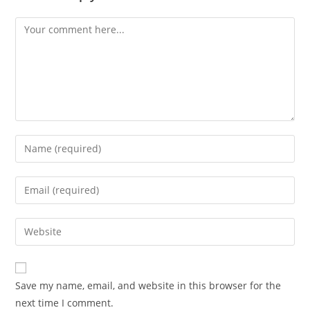
Save my name, email, and website in this browser for the
next time I comment.