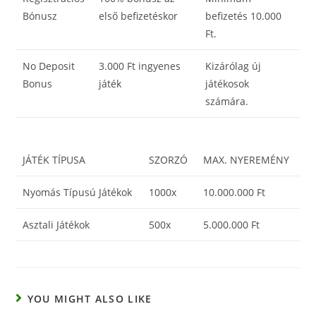
Bónusz
első befizetéskor
befizetés 10.000
Ft.
No Deposit
3.000 Ft ingyenes
Kizárólag új
Bonus
játék
játékosok
számára.
JÁTÉK TÍPUSA
SZORZÓ
MAX. NYEREMÉNY
Nyomás Típusú Játékok
1000x
10.000.000 Ft
Asztali Játékok
500x
5.000.000 Ft
YOU MIGHT ALSO LIKE