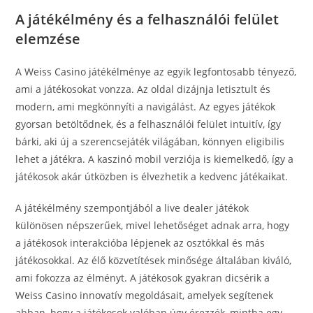
A játékélmény és a felhasználói felület
elemzése
A Weiss Casino játékélménye az egyik legfontosabb tényező,
ami a játékosokat vonzza. Az oldal dizájnja letisztult és
modern, ami megkönnyíti a navigálást. Az egyes játékok
gyorsan betöltődnek, és a felhasználói felület intuitív, így
bárki, aki új a szerencsejáték világában, könnyen eligibilis
lehet a játékra. A kaszinó mobil verziója is kiemelkedő, így a
játékosok akár útközben is élvezhetik a kedvenc játékaikat.
A játékélmény szempontjából a live dealer játékok
különösen népszerűek, mivel lehetőséget adnak arra, hogy
a játékosok interakcióba lépjenek az osztókkal és más
játékosokkal. Az élő közvetítések minősége általában kiváló,
ami fokozza az élményt. A játékosok gyakran dicsérik a
Weiss Casino innovatív megoldásait, amelyek segítenek
abban, hogy a játékosok valóban úgy érezzék, mintha egy