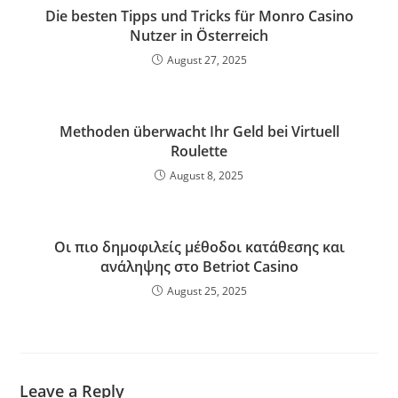
Die besten Tipps und Tricks für Monro Casino
Nutzer in Österreich
August 27, 2025
Methoden überwacht Ihr Geld bei Virtuell
Roulette
August 8, 2025
Οι πιο δημοφιλείς μέθοδοι κατάθεσης και
ανάληψης στο Betriot Casino
August 25, 2025
Leave a Reply