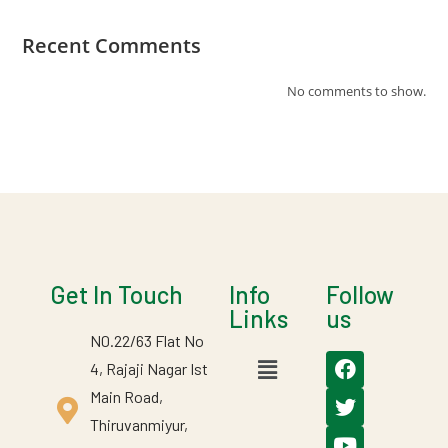
Recent Comments
No comments to show.
Get In Touch
Info
Follow
Links
us
N0.22/63 Flat No
4, Rajaji Nagar Ist
Main Road,
Thiruvanmiyur,