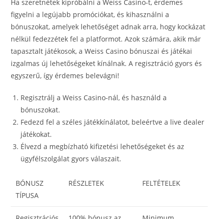
Ha szeretnétek kipróbálni a Weiss Casino-t, érdemes
figyelni a legújabb promóciókat, és kihasználni a
bónuszokat, amelyek lehetőséget adnak arra, hogy kockázat
nélkül fedezzétek fel a platformot. Azok számára, akik már
tapasztalt játékosok, a Weiss Casino bónuszai és játékai
izgalmas új lehetőségeket kínálnak. A regisztráció gyors és
egyszerű, így érdemes belevágni!
Regisztrálj a Weiss Casino-nál, és használd a
bónuszokat.
Fedezd fel a széles játékkínálatot, beleértve a live dealer
játékokat.
Élvezd a megbízható kifizetési lehetőségeket és az
ügyfélszolgálat gyors válaszait.
BÓNUSZ
RÉSZLETEK
FELTÉTELEK
TÍPUSA
Regisztrációs
100% bónusz az
Minimum